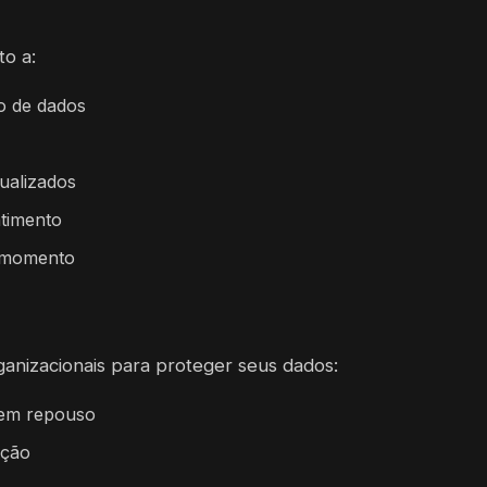
to a:
to de dados
ualizados
ntimento
r momento
s
anizacionais para proteger seus dados:
e em repouso
nção