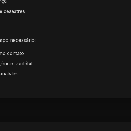
nça
e desastres
po necessário:
imo contato
ência contábil
analytics